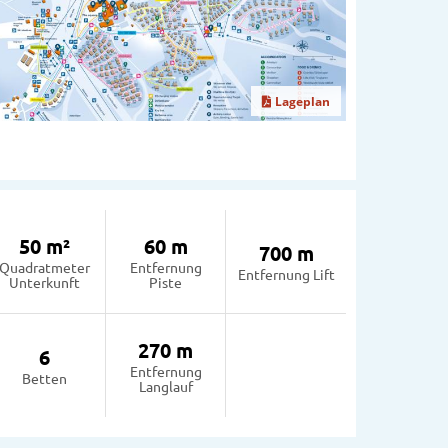
Lageplan
50 m²
60 m
700 m
Quadratmeter
Entfernung
Entfernung Lift
Unterkunft
Piste
270 m
6
Entfernung
Betten
Langlauf