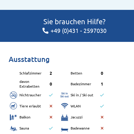
Sie brauchen Hilfe?
+49 (0)431 - 2597030
Ausstattung
2
0
Schlafzimmer
Betten
davon
0
1
Badezimmer
Extrabetten
Nichtraucher
Ski in / Ski out
Tiere erlaubt
WLAN
Balkon
Jacuzzi
Sauna
Badewanne