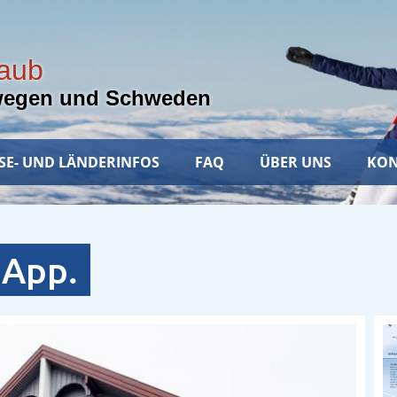
laub
wegen und Schweden
SE- UND LÄNDERINFOS
FAQ
ÜBER UNS
KON
 App.