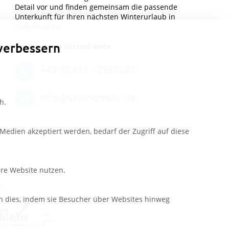
Detail vor und finden gemeinsam die passende
Unterkunft für Ihren nächsten Winterurlaub in
Skandinavien.
verbessern
Ihr Team von Ski und Mehr
+49 (0)431 - 2597030
info@skiundmehr.de
h.
edien akzeptiert werden, bedarf der Zugriff auf diese
ere Website nutzen.
n dies, indem sie Besucher über Websites hinweg