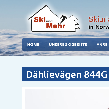
Direkt
zum
Inhalt
Skiur
in Nor
Hauptnavigation
HOME
UNSERE SKIGEBIETE
ANREI
Dählievägen 844G