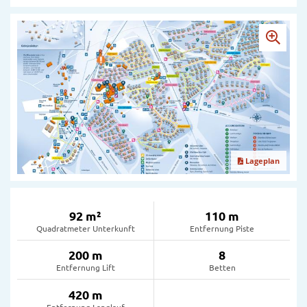
Lageplan
92 m²
110 m
Quadratmeter Unterkunft
Entfernung Piste
200 m
8
Entfernung Lift
Betten
420 m
Entfernung Langlauf