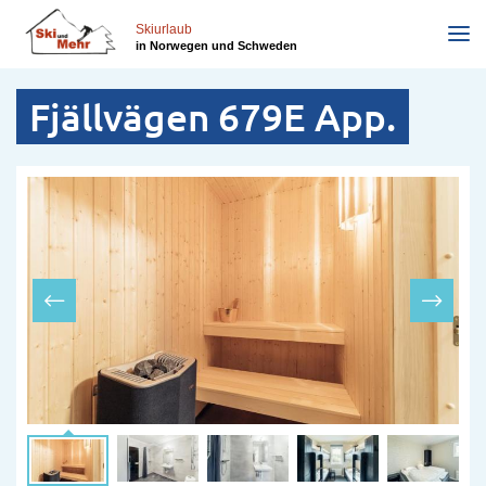
Direkt
zum
Skiurlaub
in Norwegen und Schweden
Inhalt
Fjällvägen 679E App.