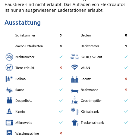
Haustiere sind nicht erlaubt. Das Aufladen von Elektroautos
ist nur an ausgewiesenen Ladestationen erlaubt.
Ausstattung
Schlafzimmer
3
Betten
0
davon Extrabetten
0
Badezimmer
1
Nichtraucher
Ski in / Ski out
Tiere erlaubt
WLAN
Balkon
Jacuzzi
Sauna
Badewanne
Doppelbett
Geschirrspüler
Kamin
Kühlschrank
Mikrowelle
Trockenschrank
Waschmaschine