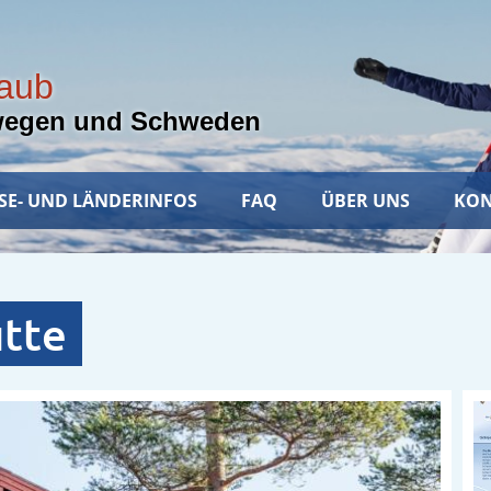
laub
wegen und Schweden
SE- UND LÄNDERINFOS
FAQ
ÜBER UNS
KON
ütte