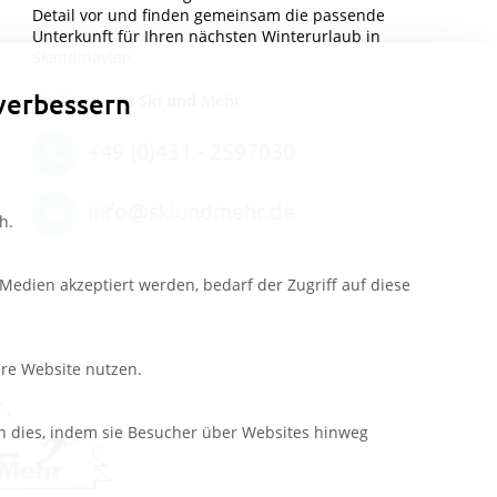
Detail vor und finden gemeinsam die passende
Unterkunft für Ihren nächsten Winterurlaub in
Skandinavien.
verbessern
Ihr Team von Ski und Mehr
+49 (0)431 - 2597030
info@skiundmehr.de
h.
edien akzeptiert werden, bedarf der Zugriff auf diese
ere Website nutzen.
n dies, indem sie Besucher über Websites hinweg