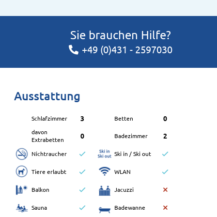
Sie brauchen Hilfe?
+49 (0)431 - 2597030
Ausstattung
3
0
Schlafzimmer
Betten
davon
0
2
Badezimmer
Extrabetten
Nichtraucher
Ski in / Ski out
Tiere erlaubt
WLAN
Balkon
Jacuzzi
Sauna
Badewanne