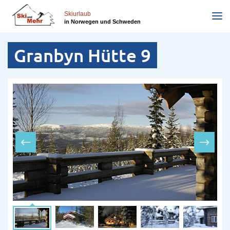
Direkt
zum
Skiurlaub
in Norwegen und Schweden
Inhalt
Granbyn Hütte 9