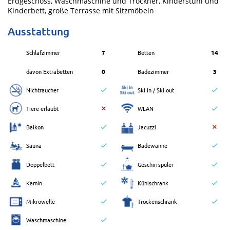
Erdgeschoss, Waschmaschine und Trockner, Kinderstuhl und
Kinderbett, große Terrasse mit Sitzmöbeln
Ausstattung
Schlafzimmer
7
Betten
14
davon Extrabetten
0
Badezimmer
3
Nichtraucher
Ski in / Ski out
Tiere erlaubt
WLAN
Balkon
Jacuzzi
Sauna
Badewanne
Doppelbett
Geschirrspüler
Kamin
Kühlschrank
Mikrowelle
Trockenschrank
Waschmaschine