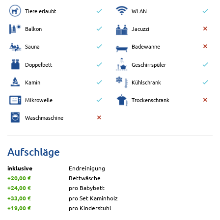
Tiere erlaubt
WLAN
Balkon
Jacuzzi
Sauna
Badewanne
Doppelbett
Geschirrspüler
Kamin
Kühlschrank
Mikrowelle
Trockenschrank
Waschmaschine
Aufschläge
inklusive
Endreinigung
+20,00 €
Bettwäsche
+24,00 €
pro Babybett
+33,00 €
pro Set Kaminholz
+19,00 €
pro Kinderstuhl