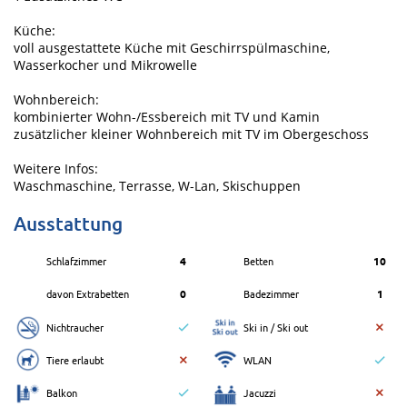
Küche:
voll ausgestattete Küche mit Geschirrspülmaschine,
Wasserkocher und Mikrowelle
Wohnbereich:
kombinierter Wohn-/Essbereich mit TV und Kamin
zusätzlicher kleiner Wohnbereich mit TV im Obergeschoss
Weitere Infos:
Waschmaschine, Terrasse, W-Lan, Skischuppen
Ausstattung
Schlafzimmer
4
Betten
10
davon Extrabetten
0
Badezimmer
1
Nichtraucher
Ski in / Ski out
Tiere erlaubt
WLAN
Balkon
Jacuzzi