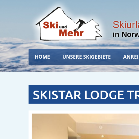
Direkt
zum
Inhalt
Skiur
in Nor
Hauptnavigation
HOME
UNSERE SKIGEBIETE
ANREI
SKISTAR LODGE TR