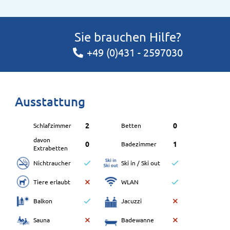
Sie brauchen Hilfe?
+49 (0)431 - 2597030
Ausstattung
2
0
Schlafzimmer
Betten
davon
0
1
Badezimmer
Extrabetten
Nichtraucher
Ski in / Ski out
Tiere erlaubt
WLAN
Balkon
Jacuzzi
Sauna
Badewanne