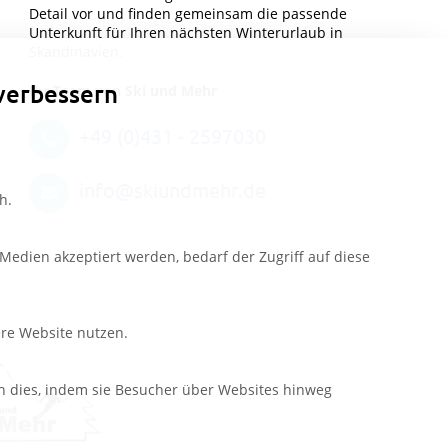
Detail vor und finden gemeinsam die passende
Unterkunft für Ihren nächsten Winterurlaub in
Skandinavien.
verbessern
Ihr Team von Ski und Mehr
+49 (0)431 - 2597030
info@skiundmehr.de
h.
edien akzeptiert werden, bedarf der Zugriff auf diese
ere Website nutzen.
n dies, indem sie Besucher über Websites hinweg