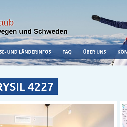
laub
wegen und Schweden
SE- UND LÄNDERINFOS
FAQ
ÜBER UNS
KON
YSIL 4227