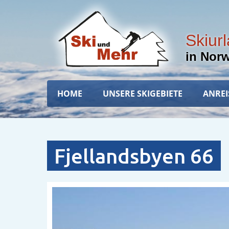
Direkt
zum
Inhalt
Skiur
in Nor
Hauptnavigation
HOME
UNSERE SKIGEBIETE
ANREI
Fjellandsbyen 66