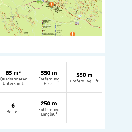
65 m²
550 m
550 m
Quadratmeter
Entfernung
Entfernung Lift
Unterkunft
Piste
250 m
6
Entfernung
Betten
Langlauf