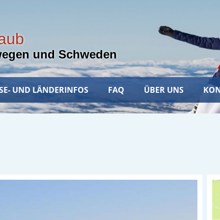
laub
wegen und Schweden
SE- UND LÄNDERINFOS
FAQ
ÜBER UNS
KON