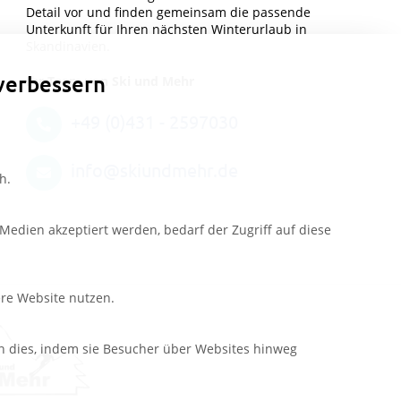
Detail vor und finden gemeinsam die passende
Unterkunft für Ihren nächsten Winterurlaub in
Skandinavien.
verbessern
Ihr Team von Ski und Mehr
+49 (0)431 - 2597030
info@skiundmehr.de
h.
edien akzeptiert werden, bedarf der Zugriff auf diese
ere Website nutzen.
n dies, indem sie Besucher über Websites hinweg