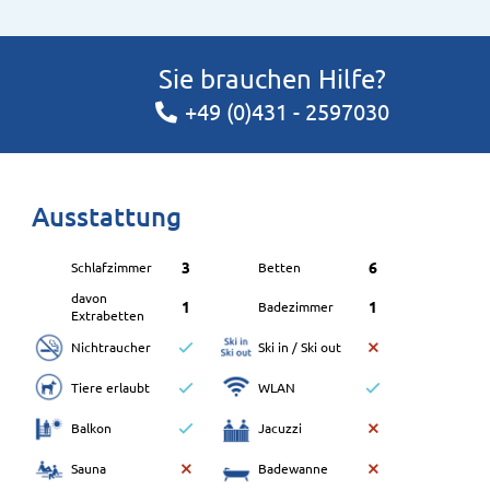
Sie brauchen Hilfe?
+49 (0)431 - 2597030
Ausstattung
3
6
Schlafzimmer
Betten
davon
1
1
Badezimmer
Extrabetten
Nichtraucher
Ski in / Ski out
Tiere erlaubt
WLAN
Balkon
Jacuzzi
Sauna
Badewanne