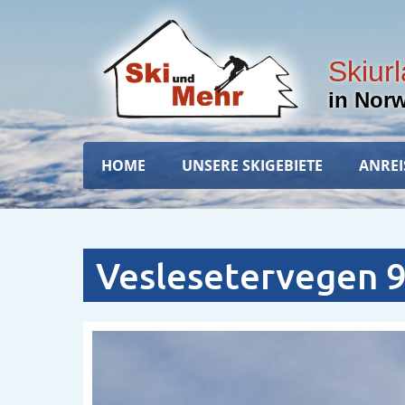
Direkt
zum
Inhalt
Skiur
in Nor
Hauptnavigation
HOME
UNSERE SKIGEBIETE
ANREI
Veslesetervegen 9