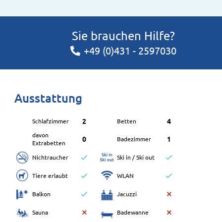
Sie brauchen Hilfe?
+49 (0)431 - 2597030
Ausstattung
2
4
Schlafzimmer
Betten
davon
0
1
Badezimmer
Extrabetten
Nichtraucher
Ski in / Ski out
Tiere erlaubt
WLAN
Balkon
Jacuzzi
Sauna
Badewanne