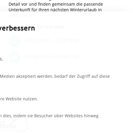
Detail vor und finden gemeinsam die passende
Unterkunft für Ihren nächsten Winterurlaub in
Skandinavien.
verbessern
Ihr Team von Ski und Mehr
+49 (0)431 - 2597030
info@skiundmehr.de
h.
edien akzeptiert werden, bedarf der Zugriff auf diese
ere Website nutzen.
n dies, indem sie Besucher über Websites hinweg