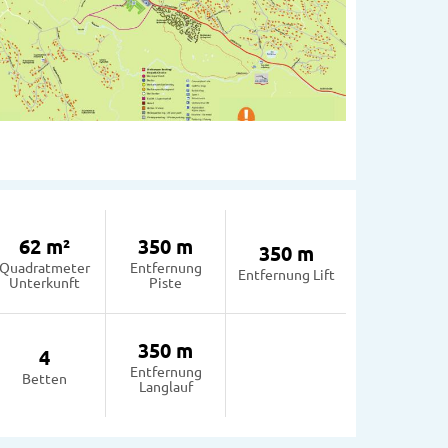
62 m²
350 m
350 m
Quadratmeter
Entfernung
Entfernung Lift
Unterkunft
Piste
350 m
4
Entfernung
Betten
Langlauf