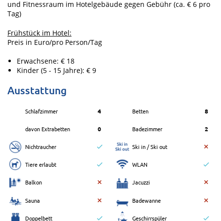
und Fitnessraum im Hotelgebäude gegen Gebühr (ca. € 6 pro
Tag)
Frühstück im Hotel:
Preis in Euro/pro Person/Tag
Erwachsene: € 18
Kinder (5 - 15 Jahre): € 9
Ausstattung
Schlafzimmer
4
Betten
8
davon Extrabetten
0
Badezimmer
2
Nichtraucher
Ski in / Ski out
Tiere erlaubt
WLAN
Balkon
Jacuzzi
Sauna
Badewanne
Doppelbett
Geschirrspüler