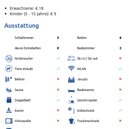
Erwachsene: € 18
Kinder (5 - 15 Jahre): € 9
Ausstattung
Schlafzimmer
3
Betten
6
davon Extrabetten
0
Badezimmer
2
Nichtraucher
Ski in / Ski out
Tiere erlaubt
WLAN
Balkon
Jacuzzi
Sauna
Badewanne
Doppelbett
Geschirrspüler
Kamin
Kühlschrank
Mikrowelle
Trockenschrank