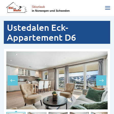
Direkt
zum
Skiurlaub
in Norwegen und Schweden
Inhalt
Ustedalen Eck-
Appartement D6