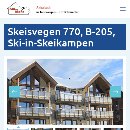
Direkt
zum
Skiurlaub
in Norwegen und Schweden
Inhalt
Skeisvegen 770, B-205,
Ski-in-Skeikampen