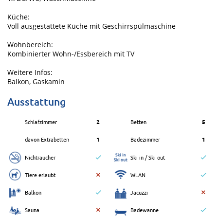
Küche:
Voll ausgestattete Küche mit Geschirrspülmaschine
Wohnbereich:
Kombinierter Wohn-/Essbereich mit TV
Weitere Infos:
Balkon, Gaskamin
Ausstattung
Schlafzimmer
2
Betten
5
davon Extrabetten
1
Badezimmer
1
Nichtraucher
Ski in / Ski out
Tiere erlaubt
WLAN
Balkon
Jacuzzi
Sauna
Badewanne