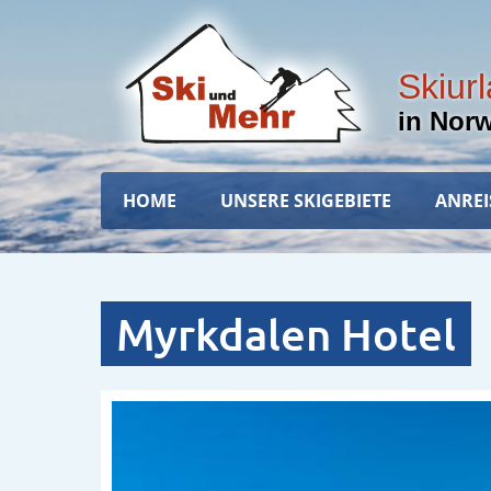
Direkt
zum
Inhalt
Skiur
in Nor
Hauptnavigation
HOME
UNSERE SKIGEBIETE
ANREI
Myrkdalen Hotel