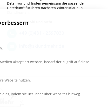
Detail vor und finden gemeinsam die passende
Unterkunft für Ihren nächsten Winterurlaub in
Skandinavien.
verbessern
Ihr Team von Ski und Mehr
+49 (0)431 - 2597030
info@skiundmehr.de
h.
edien akzeptiert werden, bedarf der Zugriff auf diese
ere Website nutzen.
n dies, indem sie Besucher über Websites hinweg