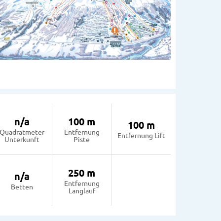
n/a
100 m
100 m
Quadratmeter
Entfernung
Entfernung Lift
Unterkunft
Piste
250 m
n/a
Entfernung
Betten
Langlauf