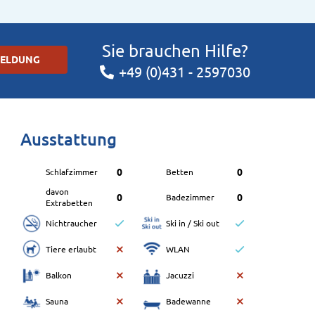
Sie brauchen Hilfe?
MELDUNG
+49 (0)431 - 2597030
Ausstattung
0
0
Schlafzimmer
Betten
davon
0
0
Badezimmer
Extrabetten
Nichtraucher
Ski in / Ski out
Tiere erlaubt
WLAN
Balkon
Jacuzzi
Sauna
Badewanne