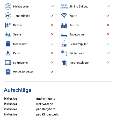
Nichtraucher
Ski in / Ski out
Tiere erlaubt
WLAN
Balkon
Jacuzzi
Sauna
Badewanne
Doppelbett
Geschirrspüler
Kamin
Kühlschrank
Mikrowelle
Trockenschrank
Waschmaschine
Aufschläge
inklusive
Endreinigung
inklusive
Bettwäsche
inklusive
pro Babybett
inklusive
pro Kinderstuhl