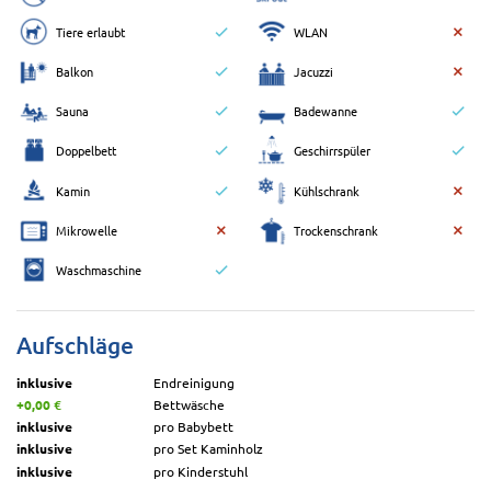
Tiere erlaubt
WLAN
Balkon
Jacuzzi
Sauna
Badewanne
Doppelbett
Geschirrspüler
Kamin
Kühlschrank
Mikrowelle
Trockenschrank
Waschmaschine
Aufschläge
inklusive
Endreinigung
+0,00 €
Bettwäsche
inklusive
pro Babybett
inklusive
pro Set Kaminholz
inklusive
pro Kinderstuhl