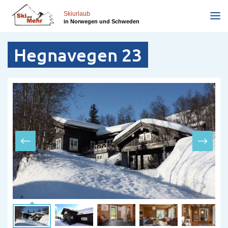
Direkt
zum
Skiurlaub
in Norwegen und Schweden
Inhalt
Hegnavegen 23