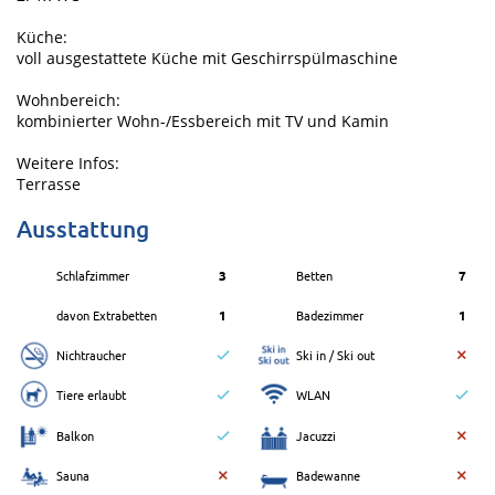
Küche:
voll ausgestattete Küche mit Geschirrspülmaschine
Wohnbereich:
kombinierter Wohn-/Essbereich mit TV und Kamin
Weitere Infos:
Terrasse
Ausstattung
Schlafzimmer
3
Betten
7
davon Extrabetten
1
Badezimmer
1
Nichtraucher
Ski in / Ski out
Tiere erlaubt
WLAN
Balkon
Jacuzzi
Sauna
Badewanne