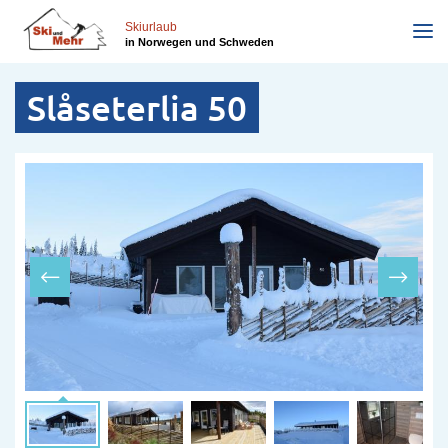
Direkt
zum
Skiurlaub
in Norwegen und Schweden
Inhalt
Slåseterlia 50