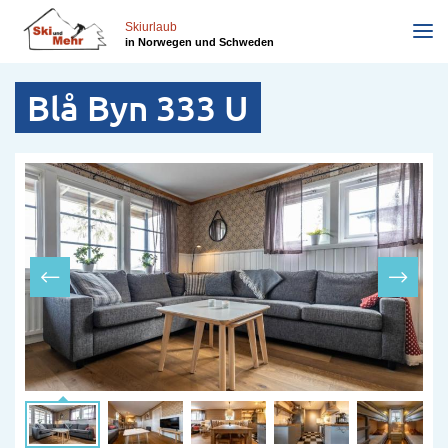
Direkt
zum
Skiurlaub
in Norwegen und Schweden
Inhalt
Blå Byn 333 U