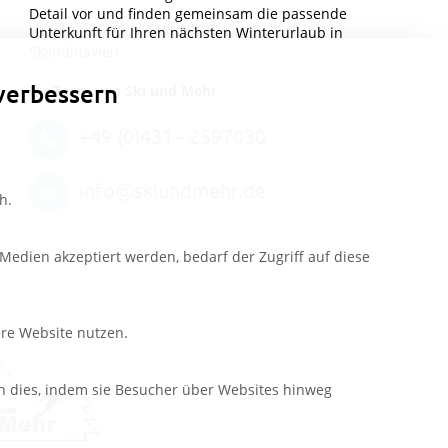
Detail vor und finden gemeinsam die passende
Unterkunft für Ihren nächsten Winterurlaub in
Skandinavien.
verbessern
Ihr Team von Ski und Mehr
+49 (0)431 - 2597030
info@skiundmehr.de
h.
edien akzeptiert werden, bedarf der Zugriff auf diese
ere Website nutzen.
n dies, indem sie Besucher über Websites hinweg