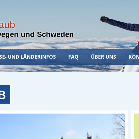
laub
wegen und Schweden
SE- UND LÄNDERINFOS
FAQ
ÜBER UNS
KON
B