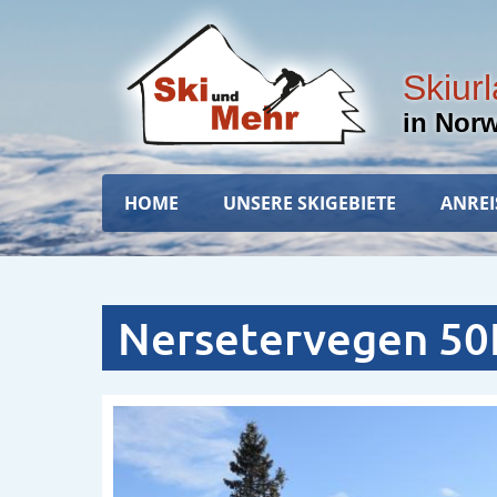
Direkt
zum
Inhalt
Skiur
in Nor
Hauptnavigation
HOME
UNSERE SKIGEBIETE
ANREI
Nersetervegen 50