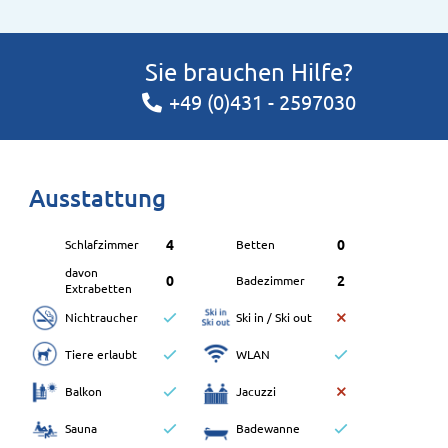
Sie brauchen Hilfe?
+49 (0)431 - 2597030
Ausstattung
4
0
Schlafzimmer
Betten
davon
0
2
Badezimmer
Extrabetten
Nichtraucher
Ski in / Ski out
Tiere erlaubt
WLAN
Balkon
Jacuzzi
Sauna
Badewanne