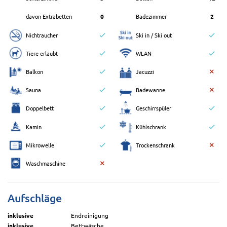
davon Extrabetten
0
Badezimmer
2
Nichtraucher
Ski in / Ski out
Tiere erlaubt
WLAN
Balkon
Jacuzzi
Sauna
Badewanne
Doppelbett
Geschirrspüler
Kamin
Kühlschrank
Mikrowelle
Trockenschrank
Waschmaschine
Aufschläge
inklusive
Endreinigung
inklusive
Bettwäsche