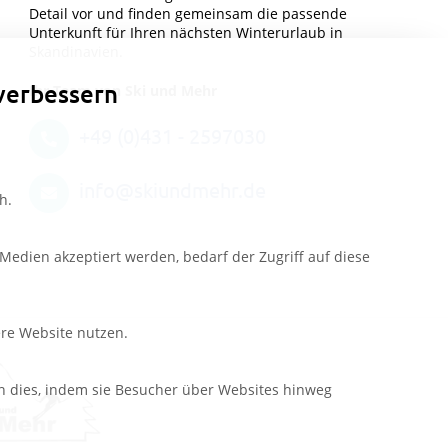
Detail vor und finden gemeinsam die passende
Unterkunft für Ihren nächsten Winterurlaub in
Skandinavien.
verbessern
Ihr Team von Ski und Mehr
+49 (0)431 - 2597030
info@skiundmehr.de
h.
edien akzeptiert werden, bedarf der Zugriff auf diese
ere Website nutzen.
n dies, indem sie Besucher über Websites hinweg