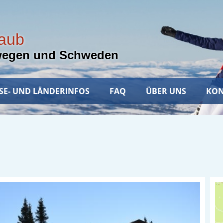
laub
wegen und Schweden
SE- UND LÄNDERINFOS
FAQ
ÜBER UNS
KON