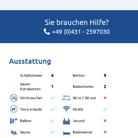
Sie brauchen Hilfe?
+49 (0)431 - 2597030
Ausstattung
4
9
Schlafzimmer
Betten
davon
1
2
Badezimmer
Extrabetten
Nichtraucher
Ski in / Ski out
Tiere erlaubt
WLAN
Balkon
Jacuzzi
Sauna
Badewanne