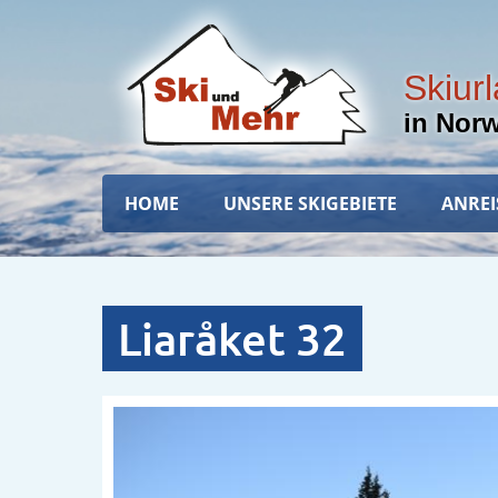
Direkt
zum
Inhalt
Skiur
in Nor
Hauptnavigation
HOME
UNSERE SKIGEBIETE
ANREI
Liaråket 32