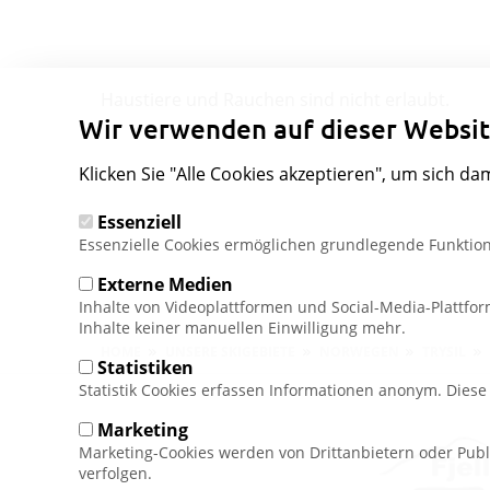
Haustiere und Rauchen sind nicht erlaubt.
Wir verwenden auf dieser Websit
Klicken Sie "Alle Cookies akzeptieren", um sich da
Essenziell
Essenzielle Cookies ermöglichen grundlegende Funktion
Externe Medien
Inhalte von Videoplattformen und Social-Media-Plattfo
Inhalte keiner manuellen Einwilligung mehr.
Pfadnavigation
HOME
UNSERE SKIGEBIETE
NORWEGEN
TRYSIL
Statistiken
Statistik Cookies erfassen Informationen anonym. Dies
Marketing
Marketing-Cookies werden von Drittanbietern oder Publ
verfolgen.