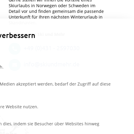
Skiurlaubs in Norwegen oder Schweden im
Detail vor und finden gemeinsam die passende
Unterkunft für Ihren nächsten Winterurlaub in
Skandinavien.
verbessern
Ihr Team von Ski und Mehr
+49 (0)431 - 2597030
info@skiundmehr.de
h.
edien akzeptiert werden, bedarf der Zugriff auf diese
ere Website nutzen.
n dies, indem sie Besucher über Websites hinweg