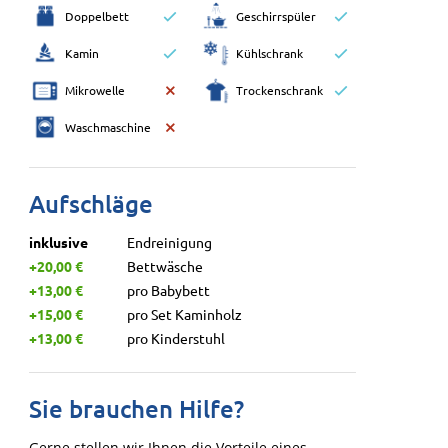
Doppelbett
Geschirrspüler
Kamin
Kühlschrank
Mikrowelle
Trockenschrank
Waschmaschine
Aufschläge
inklusive
Endreinigung
+20,00 €
Bettwäsche
+13,00 €
pro Babybett
+15,00 €
pro Set Kaminholz
+13,00 €
pro Kinderstuhl
Sie brauchen Hilfe?
Gerne stellen wir Ihnen die Vorteile eines