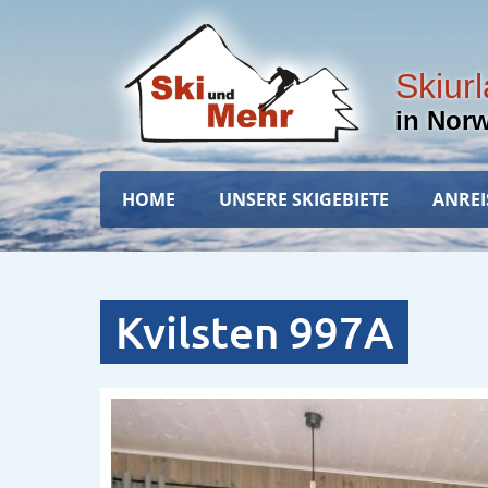
Direkt
zum
Inhalt
Skiur
in Nor
Hauptnavigation
HOME
UNSERE SKIGEBIETE
ANREI
Kvilsten 997A