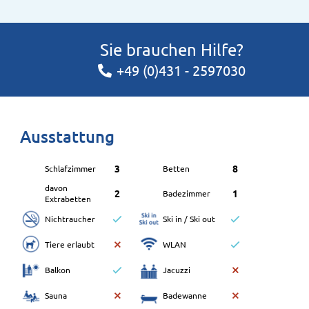
Sie brauchen Hilfe?
+49 (0)431 - 2597030
Ausstattung
3
8
Schlafzimmer
Betten
davon
2
1
Badezimmer
Extrabetten
Nichtraucher
Ski in / Ski out
Tiere erlaubt
WLAN
Balkon
Jacuzzi
Sauna
Badewanne