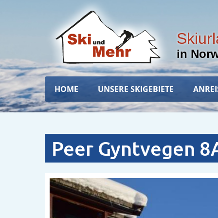
Direkt
zum
Inhalt
Skiur
in Nor
Hauptnavigation
HOME
UNSERE SKIGEBIETE
ANREI
Peer Gyntvegen 8A