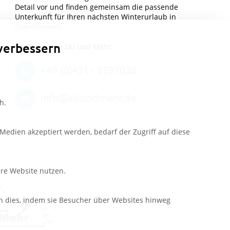
Detail vor und finden gemeinsam die passende
Unterkunft für Ihren nächsten Winterurlaub in
Skandinavien.
verbessern
Ihr Team von Ski und Mehr
+49 (0)431 - 2597030
info@skiundmehr.de
h.
edien akzeptiert werden, bedarf der Zugriff auf diese
ere Website nutzen.
n dies, indem sie Besucher über Websites hinweg