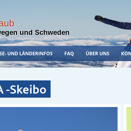
laub
wegen und Schweden
SE- UND LÄNDERINFOS
FAQ
ÜBER UNS
KON
 -Skeibo