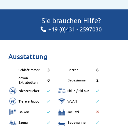
Sie brauchen Hilfe?
+49 (0)431 - 2597030
Ausstattung
3
8
Schlafzimmer
Betten
davon
0
2
Badezimmer
Extrabetten
Nichtraucher
Ski in / Ski out
Tiere erlaubt
WLAN
Balkon
Jacuzzi
Sauna
Badewanne