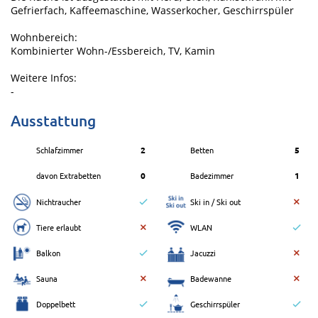
Gefrierfach, Kaffeemaschine, Wasserkocher, Geschirrspüler
Wohnbereich:
Kombinierter Wohn-/Essbereich, TV, Kamin
Weitere Infos:
-
Ausstattung
Schlafzimmer
2
Betten
5
davon Extrabetten
0
Badezimmer
1
Nichtraucher
Ski in / Ski out
Tiere erlaubt
WLAN
Balkon
Jacuzzi
Sauna
Badewanne
Doppelbett
Geschirrspüler