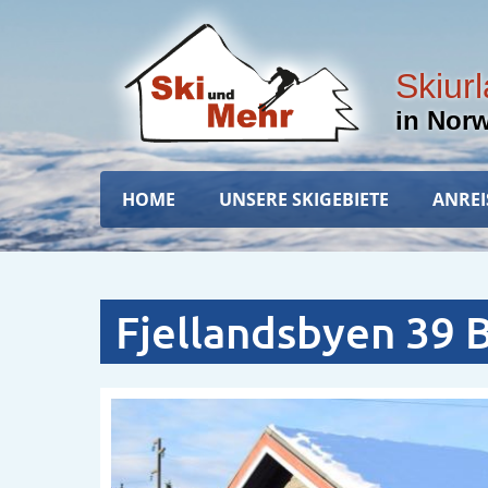
Direkt
zum
Inhalt
Skiur
in Nor
Hauptnavigation
HOME
UNSERE SKIGEBIETE
ANREI
Fjellandsbyen 39 