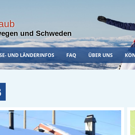
laub
wegen und Schweden
SE- UND LÄNDERINFOS
FAQ
ÜBER UNS
KON
B