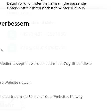
Detail vor und finden gemeinsam die passende
Unterkunft für Ihren nächsten Winterurlaub in
Skandinavien.
verbessern
Ihr Team von Ski und Mehr
+49 (0)431 - 2597030
info@skiundmehr.de
h.
edien akzeptiert werden, bedarf der Zugriff auf diese
ere Website nutzen.
n dies, indem sie Besucher über Websites hinweg