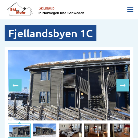
Direkt
zum
Skiurlaub
in Norwegen und Schweden
Inhalt
Fjellandsbyen 1C