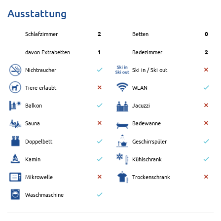
Ausstattung
Schlafzimmer
2
Betten
0
davon Extrabetten
1
Badezimmer
2
Nichtraucher
Ski in / Ski out
Tiere erlaubt
WLAN
Balkon
Jacuzzi
Sauna
Badewanne
Doppelbett
Geschirrspüler
Kamin
Kühlschrank
Mikrowelle
Trockenschrank
Waschmaschine