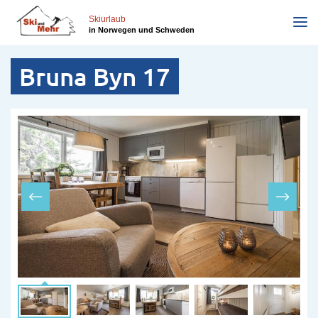
Direkt
zum
Skiurlaub
in Norwegen und Schweden
Inhalt
Bruna Byn 17