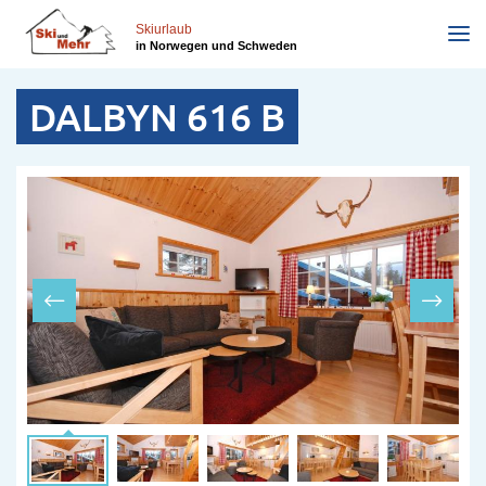
Direkt
zum
Skiurlaub
in Norwegen und Schweden
Inhalt
DALBYN 616 B