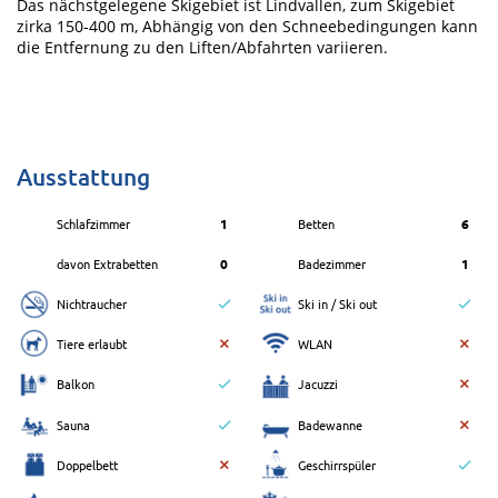
Das nächstgelegene Skigebiet ist Lindvallen, zum Skigebiet
zirka 150-400 m, Abhängig von den Schneebedingungen kann
die Entfernung zu den Liften/Abfahrten variieren.
Ausstattung
Schlafzimmer
1
Betten
6
davon Extrabetten
0
Badezimmer
1
Nichtraucher
Ski in / Ski out
Tiere erlaubt
WLAN
Balkon
Jacuzzi
Sauna
Badewanne
Doppelbett
Geschirrspüler