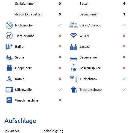
Schlafzimmer
0
Betten
4
davon Extrabetten
0
Badezimmer
1
Nichtraucher
Ski in / Ski out
Tiere erlaubt
WLAN
Balkon
Jacuzzi
Sauna
Badewanne
Doppelbett
Geschirrspüler
Kamin
Kühlschrank
Mikrowelle
Trockenschrank
Waschmaschine
Aufschläge
inklusive
Endreinigung