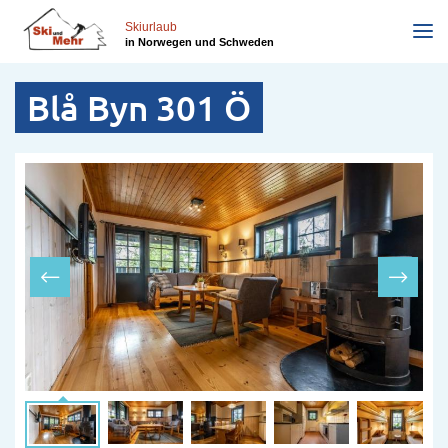
Direkt
zum
Skiurlaub
in Norwegen und Schweden
Inhalt
Blå Byn 301 Ö