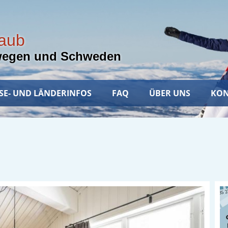
laub
wegen und Schweden
SE- UND LÄNDERINFOS
FAQ
ÜBER UNS
KON