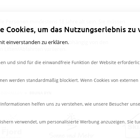
Datenschutzeinstellungen
le Personen mindestens 18 Jahre alt sein. Sie müssen
e Cookies, um das Nutzungserlebnis zu 
ilt nicht für Kinder in Begleitung eines
mit einverstanden zu erklären.
um Skigebiet zirka 100-250 m, Abhängig von den
Liften/Abfahrten variieren.
en und sind für die einwandfreie Funktion der Website erforderlic
rmen werden standardmäßig blockiert. Wenn Cookies von externen M
LINDVALLEN
BRUNA BYN
e Informationen helfen uns zu verstehen, wie unsere Besucher uns
ishern verwendet, um personalisierte Werbung anzuzeigen. Sie tu