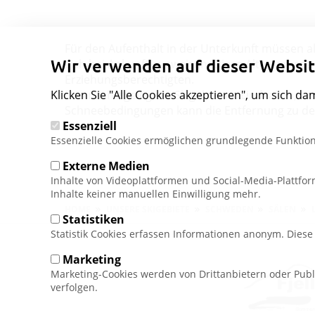
Für den Aufenthalt in der Unterkunft müssen al
Wir verwenden auf dieser Websit
sich bei Ankunft ausweisen. Diese Altersgrenze g
Erziehungsberechtigten.
Klicken Sie "Alle Cookies akzeptieren", um sich da
Das nächstgelegene Skigebiet ist Lindvallen, z
Schneebedingungen kann die Entfernung zu den 
Essenziell
Essenzielle Cookies ermöglichen grundlegende Funktion
Externe Medien
Inhalte von Videoplattformen und Social-Media-Plattfo
Inhalte keiner manuellen Einwilligung mehr.
Pfadnavigation
HOME
UNSERE SKIGEBIETE
SCHWEDEN
SÄLEN
Statistiken
Statistik Cookies erfassen Informationen anonym. Dies
Marketing
Marketing-Cookies werden von Drittanbietern oder Publ
verfolgen.