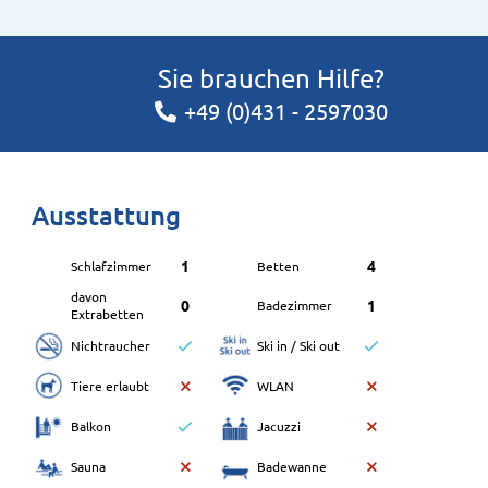
Sie brauchen Hilfe?
+49 (0)431 - 2597030
Ausstattung
1
4
Schlafzimmer
Betten
davon
0
1
Badezimmer
Extrabetten
Nichtraucher
Ski in / Ski out
Tiere erlaubt
WLAN
Balkon
Jacuzzi
Sauna
Badewanne