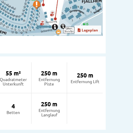
Lageplan
55 m²
250 m
250 m
Quadratmeter
Entfernung
Entfernung Lift
Unterkunft
Piste
250 m
4
Entfernung
Betten
Langlauf