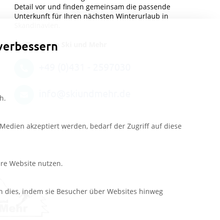
Detail vor und finden gemeinsam die passende
Unterkunft für Ihren nächsten Winterurlaub in
Skandinavien.
verbessern
Ihr Team von Ski und Mehr
+49 (0)431 - 2597030
info@skiundmehr.de
h.
edien akzeptiert werden, bedarf der Zugriff auf diese
ere Website nutzen.
n dies, indem sie Besucher über Websites hinweg