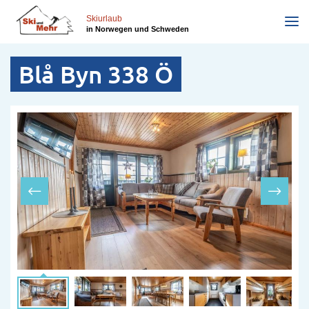
Direkt
zum
Skiurlaub
in Norwegen und Schweden
Inhalt
Blå Byn 338 Ö