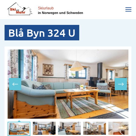
Direkt
zum
Skiurlaub
in Norwegen und Schweden
Inhalt
Blå Byn 324 U