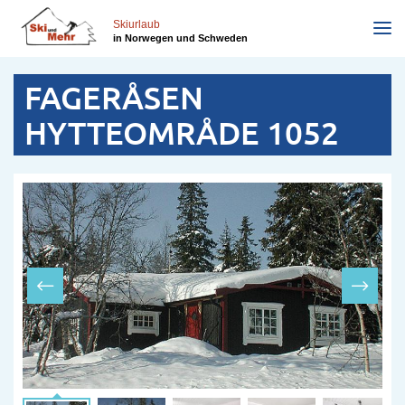
Direkt
zum
Skiurlaub
in Norwegen und Schweden
Inhalt
FAGERÅSEN
HYTTEOMRÅDE 1052