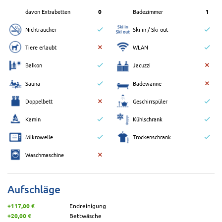
davon Extrabetten
0
Badezimmer
1
Nichtraucher
Ski in / Ski out
Tiere erlaubt
WLAN
Balkon
Jacuzzi
Sauna
Badewanne
Doppelbett
Geschirrspüler
Kamin
Kühlschrank
Mikrowelle
Trockenschrank
Waschmaschine
Aufschläge
+117,00 €
Endreinigung
+20,00 €
Bettwäsche