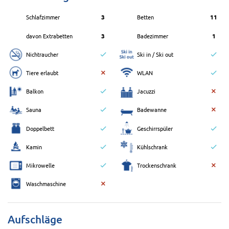
Schlafzimmer
3
Betten
11
davon Extrabetten
3
Badezimmer
1
Nichtraucher
Ski in / Ski out
Tiere erlaubt
WLAN
Balkon
Jacuzzi
Sauna
Badewanne
Doppelbett
Geschirrspüler
Kamin
Kühlschrank
Mikrowelle
Trockenschrank
Waschmaschine
Aufschläge