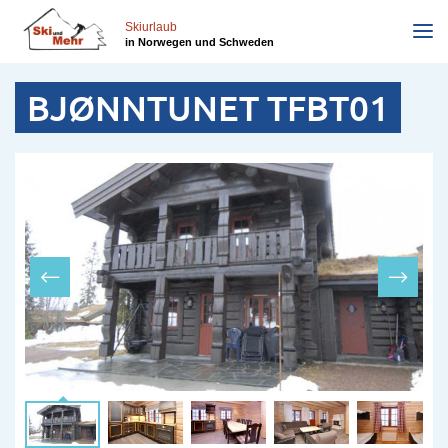
Direkt
zum
Skiurlaub
in Norwegen und Schweden
Inhalt
BJØNNTUNET TFBT01