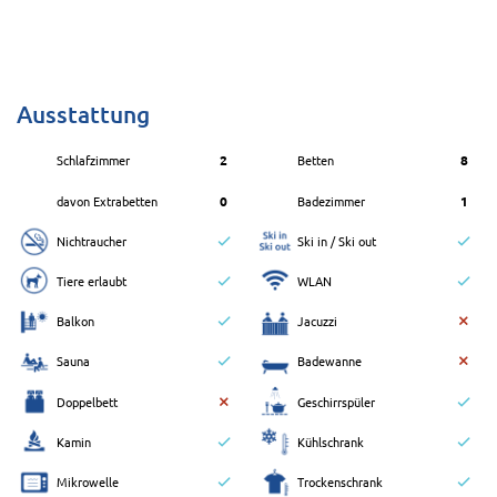
Ausstattung
Schlafzimmer
2
Betten
8
davon Extrabetten
0
Badezimmer
1
Nichtraucher
Ski in / Ski out
Tiere erlaubt
WLAN
Balkon
Jacuzzi
Sauna
Badewanne
Doppelbett
Geschirrspüler
Kamin
Kühlschrank
Mikrowelle
Trockenschrank