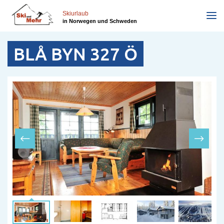
Direkt
zum
Skiurlaub
in Norwegen und Schweden
Inhalt
BLÅ BYN 327 Ö