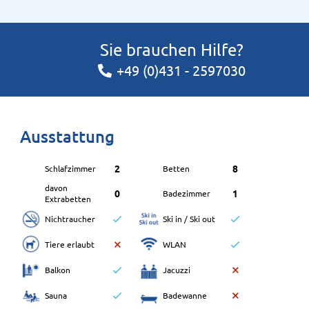
Sie brauchen Hilfe?
+49 (0)431 - 2597030
Ausstattung
2
8
Schlafzimmer
Betten
davon
0
1
Badezimmer
Extrabetten
Nichtraucher
Ski in / Ski out
Tiere erlaubt
WLAN
Balkon
Jacuzzi
Sauna
Badewanne