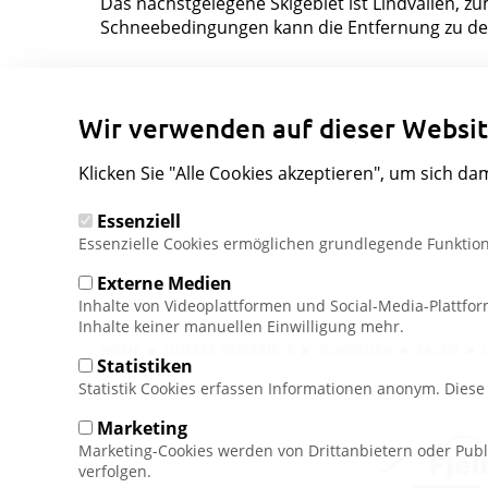
Das nächstgelegene Skigebiet ist Lindvallen, z
Schneebedingungen kann die Entfernung zu den 
Wir verwenden auf dieser Websit
Klicken Sie "Alle Cookies akzeptieren", um sich da
Essenziell
Essenzielle Cookies ermöglichen grundlegende Funktion
Externe Medien
Inhalte von Videoplattformen und Social-Media-Plattfo
Inhalte keiner manuellen Einwilligung mehr.
Pfadnavigation
HOME
UNSERE SKIGEBIETE
SCHWEDEN
SÄLEN
Statistiken
Statistik Cookies erfassen Informationen anonym. Dies
Marketing
Marketing-Cookies werden von Drittanbietern oder Publ
verfolgen.