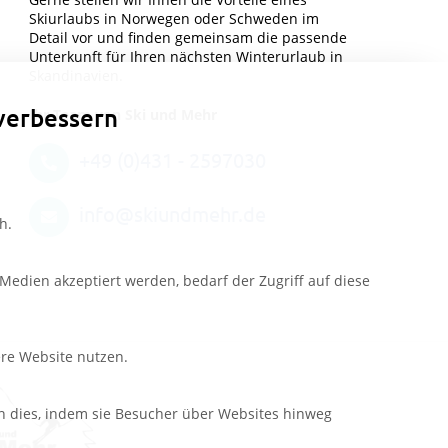
Skiurlaubs in Norwegen oder Schweden im
Detail vor und finden gemeinsam die passende
Unterkunft für Ihren nächsten Winterurlaub in
Skandinavien.
verbessern
Ihr Team von Ski und Mehr
+49 (0)431 - 2597030
info@skiundmehr.de
h.
edien akzeptiert werden, bedarf der Zugriff auf diese
ere Website nutzen.
n dies, indem sie Besucher über Websites hinweg