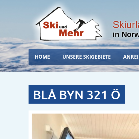
Direkt
zum
Inhalt
Skiur
in Nor
Hauptnavigation
HOME
UNSERE SKIGEBIETE
ANREI
BLÅ BYN 321 Ö