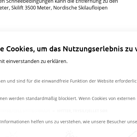
den Schneebedingungen kann die Entfernung zu den
er, Skilift 3500 Meter, Nordische Skilaufloipen
Datenschutzeinstellungen
e Cookies, um das Nutzungserlebnis zu 
mit einverstanden zu erklären.
en und sind für die einwandfreie Funktion der Website erforderlic
rmen werden standardmäßig blockiert. Wenn Cookies von externen M
TRYSILFJELL HYTTEOMRÅDE
HYTTER, TRYSILFJELLET SØR
e Informationen helfen uns zu verstehen, wie unsere Besucher uns