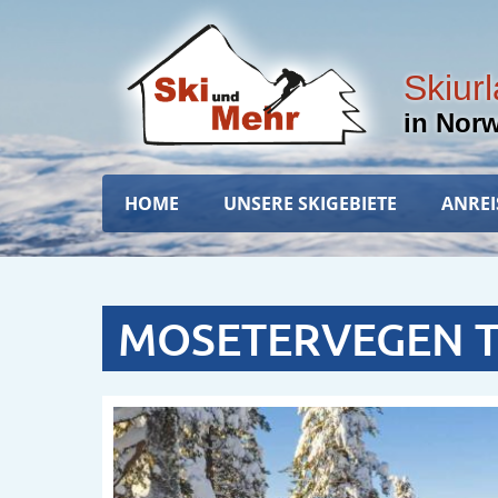
Direkt
zum
Inhalt
Skiur
in Nor
Hauptnavigation
HOME
UNSERE SKIGEBIETE
ANREI
MOSETERVEGEN 