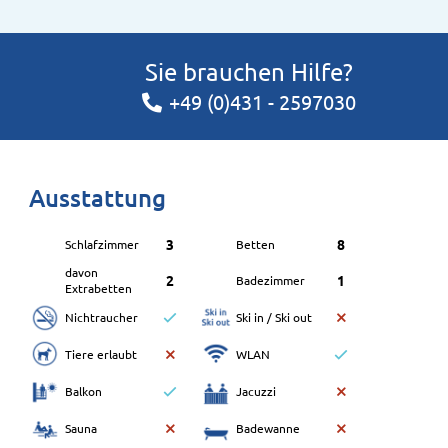
Sie brauchen Hilfe?
+49 (0)431 - 2597030
Ausstattung
3
8
Schlafzimmer
Betten
davon
2
1
Badezimmer
Extrabetten
Nichtraucher
Ski in / Ski out
Tiere erlaubt
WLAN
Balkon
Jacuzzi
Sauna
Badewanne