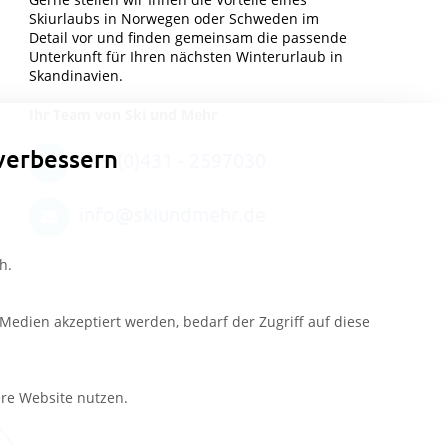
Skiurlaubs in Norwegen oder Schweden im
Detail vor und finden gemeinsam die passende
Unterkunft für Ihren nächsten Winterurlaub in
Skandinavien.
Ihr Team von Ski und Mehr
verbessern
+49 (0)431 - 2597030
info@skiundmehr.de
h.
edien akzeptiert werden, bedarf der Zugriff auf diese
ere Website nutzen.