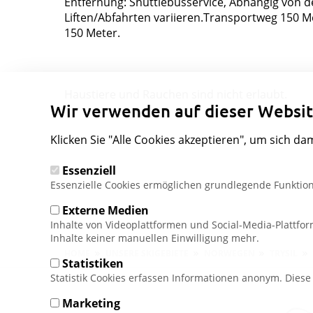
Entfernung: Shuttlebusservice, Abhängig von 
Liften/Abfahrten variieren.Transportweg 150 Met
150 Meter.
Haustiere und Rauchen sind nicht erlaubt.
Wir verwenden auf dieser Websit
Klicken Sie "Alle Cookies akzeptieren", um sich da
Essenziell
Essenzielle Cookies ermöglichen grundlegende Funktion
Externe Medien
Inhalte von Videoplattformen und Social-Media-Plattfo
Inhalte keiner manuellen Einwilligung mehr.
Pfadnavigation
HOME
UNSERE SKIGEBIETE
NORWEGEN
TRYSIL
Statistiken
Statistik Cookies erfassen Informationen anonym. Dies
Marketing