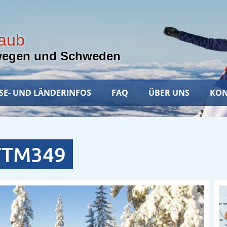
laub
wegen und Schweden
SE- UND LÄNDERINFOS
FAQ
ÜBER UNS
KON
TTM349