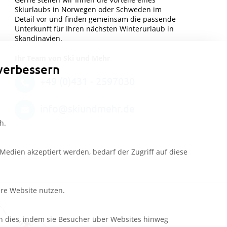
Skiurlaubs in Norwegen oder Schweden im
Detail vor und finden gemeinsam die passende
Unterkunft für Ihren nächsten Winterurlaub in
Skandinavien.
Ihr Team von Ski und Mehr
verbessern
+49 (0)431 - 2597030
info@skiundmehr.de
h.
edien akzeptiert werden, bedarf der Zugriff auf diese
ere Website nutzen.
n dies, indem sie Besucher über Websites hinweg