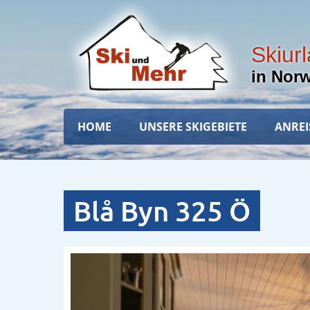
Direkt
zum
Inhalt
Skiur
in Nor
Hauptnavigation
HOME
UNSERE SKIGEBIETE
ANREI
Blå Byn 325 Ö