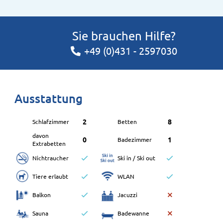
Sie brauchen Hilfe?
+49 (0)431 - 2597030
Ausstattung
2
8
Schlafzimmer
Betten
davon
0
1
Badezimmer
Extrabetten
Nichtraucher
Ski in / Ski out
Tiere erlaubt
WLAN
Balkon
Jacuzzi
Sauna
Badewanne