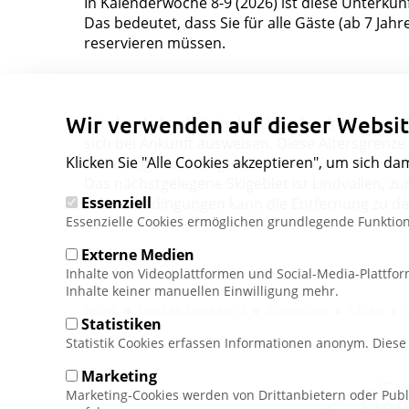
In Kalenderwoche 8-9 (2026) ist diese Unterkunf
Das bedeutet, dass Sie für alle Gäste (ab 7 Jahr
reservieren müssen.
Wir verwenden auf dieser Websit
Für den Aufenthalt in der Unterkunft müssen al
sich bei Ankunft ausweisen. Diese Altersgrenze g
Klicken Sie "Alle Cookies akzeptieren", um sich da
Erziehungsberechtigten.
Das nächstgelegene Skigebiet ist Lindvallen, z
Essenziell
Schneebedingungen kann die Entfernung zu den 
Essenzielle Cookies ermöglichen grundlegende Funktion
Externe Medien
Inhalte von Videoplattformen und Social-Media-Plattfo
Inhalte keiner manuellen Einwilligung mehr.
Pfadnavigation
HOME
UNSERE SKIGEBIETE
SCHWEDEN
SÄLEN
Statistiken
Statistik Cookies erfassen Informationen anonym. Dies
Marketing
Marketing-Cookies werden von Drittanbietern oder Publ