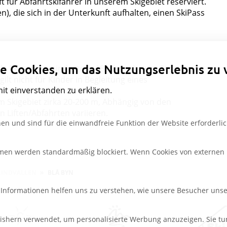
t für Abfahrtskifahrer in unserem Skigebiet reserviert.
en), die sich in der Unterkunft aufhalten, einen SkiPass
Datenschutzeinstellungen
e Cookies, um das Nutzungserlebnis zu 
le Personen mindestens 18 Jahre alt sein. Sie müssen
ilt nicht für Kinder in Begleitung eines
mit einverstanden zu erklären.
um Skigebiet zirka 20-200 m, Abhängig von den
Liften/Abfahrten variieren.
en und sind für die einwandfreie Funktion der Website erforderlic
rmen werden standardmäßig blockiert. Wenn Cookies von externen M
LINDVALLEN
BLÅ BYN
e Informationen helfen uns zu verstehen, wie unsere Besucher uns
ishern verwendet, um personalisierte Werbung anzuzeigen. Sie tu