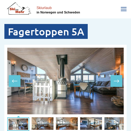
Direkt
zum
Skiurlaub
in Norwegen und Schweden
Inhalt
Fagertoppen 5A