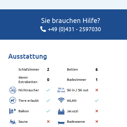
Sie brauchen Hilfe?
+49 (0)431 - 2597030
Ausstattung
2
6
Schlafzimmer
Betten
davon
0
1
Badezimmer
Extrabetten
Nichtraucher
Ski in / Ski out
Tiere erlaubt
WLAN
Balkon
Jacuzzi
Sauna
Badewanne