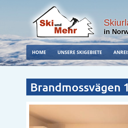
Direkt
zum
Inhalt
Skiur
in Nor
Hauptnavigation
HOME
UNSERE SKIGEBIETE
ANREI
Brandmossvägen 1