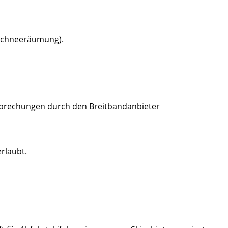
 Schneeräumung).
brechungen durch den Breitbandanbieter
erlaubt.