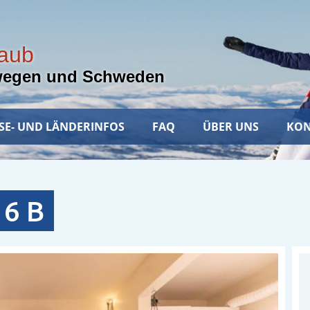
laub
wegen und Schweden
SE- UND LÄNDERINFOS
FAQ
ÜBER UNS
KON
6 B