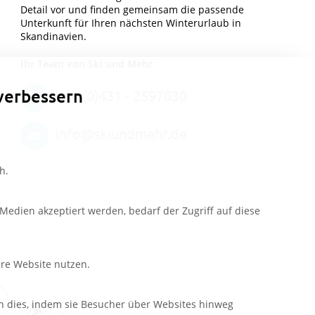
Detail vor und finden gemeinsam die passende
Unterkunft für Ihren nächsten Winterurlaub in
Skandinavien.
Ihr Team von Ski und Mehr
verbessern
+49 (0)431 - 2597030
info@skiundmehr.de
h.
edien akzeptiert werden, bedarf der Zugriff auf diese
ere Website nutzen.
n dies, indem sie Besucher über Websites hinweg