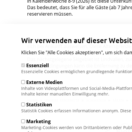
In Kalenderwoche 8-9 (2026) ist diese Unterkunf
Das bedeutet, dass Sie für alle Gäste (ab 7 Jahr
reservieren müssen.
Wir verwenden auf dieser Websit
Für den Aufenthalt in der Unterkunft müssen al
sich bei Ankunft ausweisen. Diese Altersgrenze g
Klicken Sie "Alle Cookies akzeptieren", um sich da
Erziehungsberechtigten.
Das nächstgelegene Skigebiet ist Lindvallen, z
Essenziell
Schneebedingungen kann die Entfernung zu den 
Essenzielle Cookies ermöglichen grundlegende Funktion
Externe Medien
Inhalte von Videoplattformen und Social-Media-Plattfo
Inhalte keiner manuellen Einwilligung mehr.
Pfadnavigation
HOME
UNSERE SKIGEBIETE
SCHWEDEN
SÄLEN
Statistiken
Statistik Cookies erfassen Informationen anonym. Dies
Marketing
Marketing-Cookies werden von Drittanbietern oder Publ