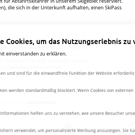
t für Abfahrtskifahrer in unserem Skigebiet reserviert.
en), die sich in der Unterkunft aufhalten, einen SkiPass
Datenschutzeinstellungen
e Cookies, um das Nutzungserlebnis zu 
le Personen mindestens 18 Jahre alt sein. Sie müssen
ilt nicht für Kinder in Begleitung eines
mit einverstanden zu erklären.
um Skigebiet zirka 650, Abhängig von den
Liften/Abfahrten variieren.
en und sind für die einwandfreie Funktion der Website erforderlic
rmen werden standardmäßig blockiert. Wenn Cookies von externen M
LINDVALLEN
BRANDMOSSEN
e Informationen helfen uns zu verstehen, wie unsere Besucher uns
ishern verwendet, um personalisierte Werbung anzuzeigen. Sie tu