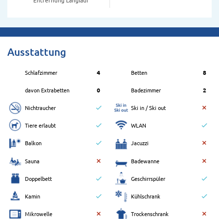
Ausstattung
Schlafzimmer
4
Betten
8
davon Extrabetten
0
Badezimmer
2
Nichtraucher
Ski in / Ski out
Tiere erlaubt
WLAN
Balkon
Jacuzzi
Sauna
Badewanne
Doppelbett
Geschirrspüler
Kamin
Kühlschrank
Mikrowelle
Trockenschrank