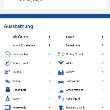
Ausstattung
Schlafzimmer
3
Betten
8
davon Extrabetten
2
Badezimmer
2
Nichtraucher
Ski in / Ski out
Tiere erlaubt
WLAN
Balkon
Jacuzzi
Sauna
Badewanne
Doppelbett
Geschirrspüler
Kamin
Kühlschrank
Mikrowelle
Trockenschrank