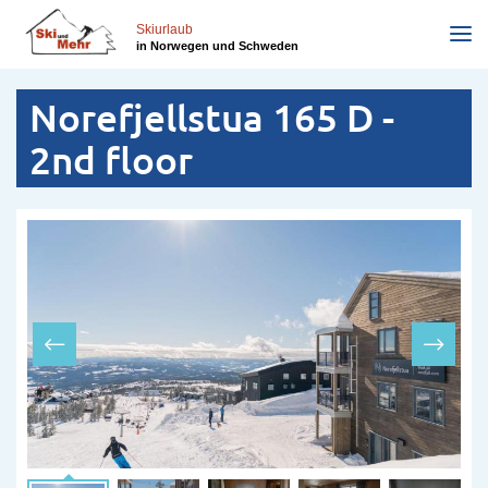
Skip
to
Skiurlaub
in Norwegen und Schweden
main
content
Norefjellstua 165 D -
2nd floor