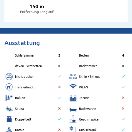
150 m
Entfernung Langlauf
Ausstattung
Schlafzimmer
2
Betten
6
davon Extrabetten
0
Badezimmer
0
Nichtraucher
Ski in / Ski out
Tiere erlaubt
WLAN
Balkon
Jacuzzi
Sauna
Badewanne
Doppelbett
Geschirrspüler
Kamin
Kühlschrank