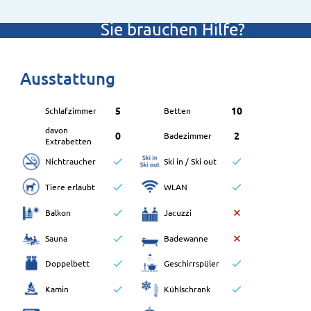
Sie brauchen Hilfe?
+49 (0)431 - 2597030
Ausstattung
5
10
Schlafzimmer
Betten
davon
0
2
Badezimmer
Extrabetten
Nichtraucher
Ski in / Ski out
Tiere erlaubt
WLAN
Balkon
Jacuzzi
Sauna
Badewanne
Doppelbett
Geschirrspüler
Kamin
Kühlschrank