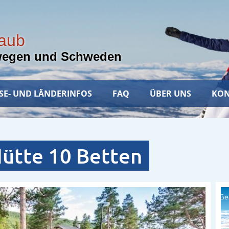
laub
wegen und Schweden
SE- UND LÄNDERINFOS
FAQ
ÜBER UNS
KON
Hütte 10 Betten