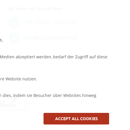
Ihr Team von Ski und Mehr
+49 (0)431 - 2597030
info@skiundmehr.de
h.
edien akzeptiert werden, bedarf der Zugriff auf diese
ere Website nutzen.
n dies, indem sie Besucher über Websites hinweg
ACCEPT ALL COOKIES