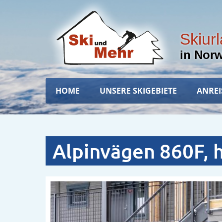
Skip
to
main
Skiur
content
in Nor
Hauptnavigation
HOME
UNSERE SKIGEBIETE
ANREI
Alpinvägen 860F, h