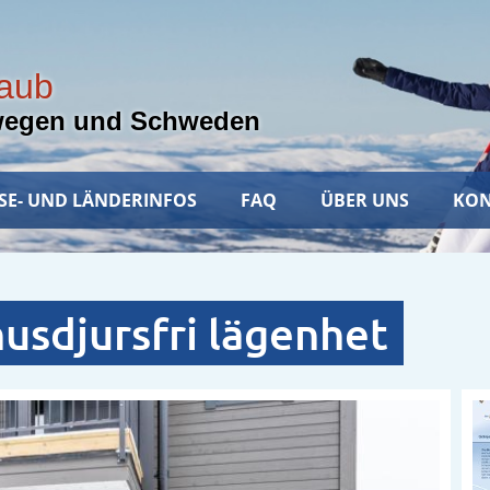
laub
wegen und Schweden
SE- UND LÄNDERINFOS
FAQ
ÜBER UNS
KON
usdjursfri lägenhet