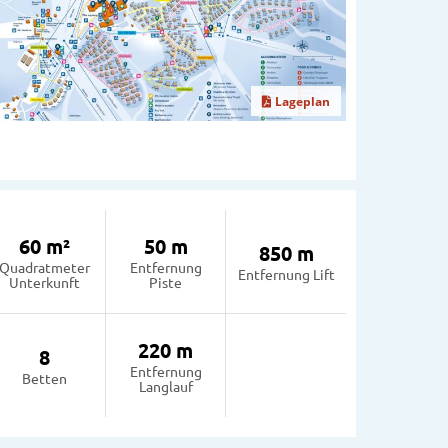
Lageplan
60 m²
50 m
850 m
Quadratmeter
Entfernung
Entfernung Lift
Unterkunft
Piste
220 m
8
Entfernung
Betten
Langlauf