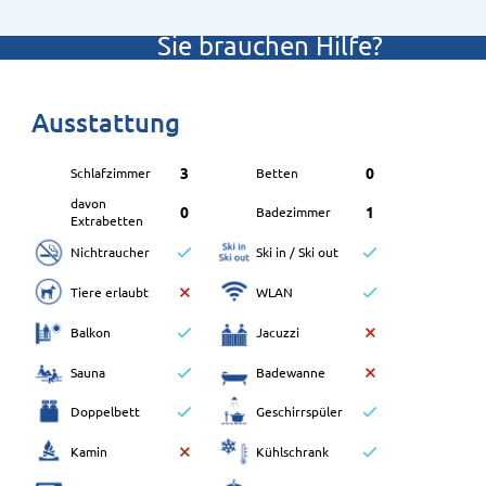
Sie brauchen Hilfe?
+49 (0)431 - 2597030
Ausstattung
3
0
Schlafzimmer
Betten
davon
0
1
Badezimmer
Extrabetten
Nichtraucher
Ski in / Ski out
Tiere erlaubt
WLAN
Balkon
Jacuzzi
Sauna
Badewanne
Doppelbett
Geschirrspüler
Kamin
Kühlschrank