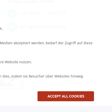
Ihr Team von Ski und Mehr
+49 (0)431 - 2597030
info@skiundmehr.de
h.
edien akzeptiert werden, bedarf der Zugriff auf diese
ere Website nutzen.
n dies, indem sie Besucher über Websites hinweg
ACCEPT ALL COOKIES