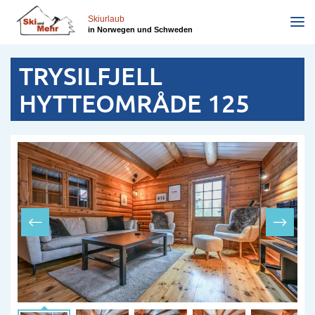
Skip
to
Skiurlaub
in Norwegen und Schweden
main
content
TRYSILFJELL
HYTTEOMRÅDE 125