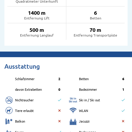
Quadratmeter Unterkunft
1400 m
6
Entfernung Lift
Betten
500 m
70 m
Entfernung Langlauf
Entfernung Transportpiste
Ausstattung
Schlafzimmer
2
Betten
6
davon Extrabetten
0
Badezimmer
1
Nichtraucher
Ski in / Ski out
Tiere erlaubt
WLAN
Balkon
Jacuzzi
Sauna
Badewanne