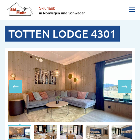
Skip
to
Skiurlaub
in Norwegen und Schweden
main
content
TOTTEN LODGE 4301