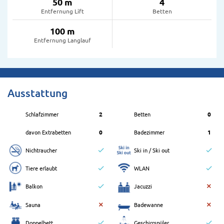
50 m
4
Entfernung Lift
Betten
100 m
Entfernung Langlauf
Ausstattung
Schlafzimmer
2
Betten
0
davon Extrabetten
0
Badezimmer
1
Nichtraucher
Ski in / Ski out
Tiere erlaubt
WLAN
Balkon
Jacuzzi
Sauna
Badewanne
Doppelbett
Geschirrspüler