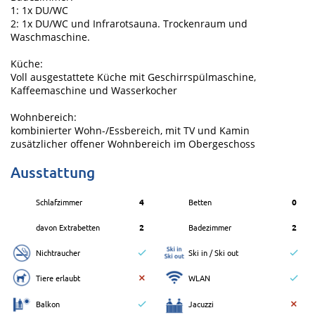
1: 1x DU/WC
2: 1x DU/WC und Infrarotsauna. Trockenraum und
Waschmaschine.
Küche:
Voll ausgestattete Küche mit Geschirrspülmaschine,
Kaffeemaschine und Wasserkocher
Wohnbereich:
kombinierter Wohn-/Essbereich, mit TV und Kamin
zusätzlicher offener Wohnbereich im Obergeschoss
Ausstattung
Schlafzimmer
4
Betten
0
davon Extrabetten
2
Badezimmer
2
Nichtraucher
Ski in / Ski out
Tiere erlaubt
WLAN
Balkon
Jacuzzi