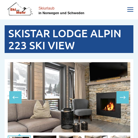
Skip
to
Skiurlaub
in Norwegen und Schweden
main
content
SKISTAR LODGE ALPIN
223 SKI VIEW