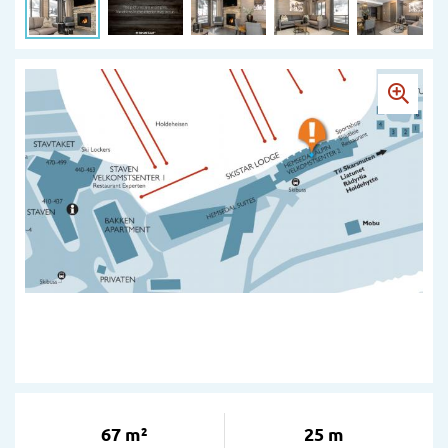
67 m²
25 m